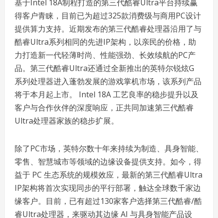
基于Intel 18A制程打造的第三代酷睿Ultra平台持续赢
得客户青睐，目前已为超过325款消费级与商用PC设计
提供算力支持。近期发布的第三代酷睿处理器沿用了与
酷睿Ultra系列相同的先进IP架构，以亲民的价格，助
力打造新一代轻薄时尚、性能强劲、长效续航的PC产
品。第三代酷睿Ultra还通过全新推出的英特尔锐炫G
系列处理器进入蓬勃发展的游戏掌机市场，该系列产品
将于本月起上市。 Intel 18A 工艺良率的稳步提升以及
客户与合作伙伴的深度响应，正共同加速第三代酷睿
Ultra处理器家族的稳步扩展。
除了PC市场，英特尔数十年来持续为制造、具身智能、
零售、智慧城市等领域的边缘设备提供支持。如今，得
益于 PC 生态系统的规模效应，最新的第三代酷睿Ultra
IP架构将首次实现同步的平行部署，触达全球数千家边
缘客户。目前，已有超过130家客户选择第三代酷睿/酷
睿Ultra处理器，来驱动其边缘 AI 与具身智能产品设