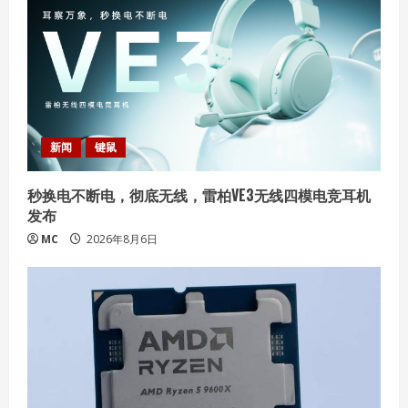
e
a
d
i
新闻
键鼠
n
秒换电不断电，彻底无线，雷柏VE3无线四模电竞耳机
g
发布
MC
2026年8月6日