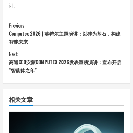
计。
C
Previous:
Computex 2026 | 英特尔主题演讲：以硅为基石，构建
o
智能未来
n
Next:
t
高通CEO安蒙COMPUTEX 2026发表重磅演讲：宣布开启
“智能体之年”
i
n
相关文章
u
e
R