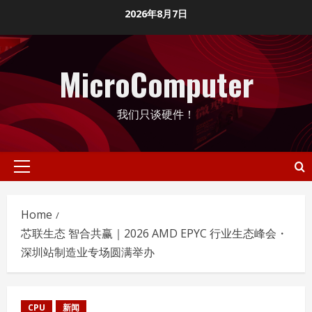
Skip
2026年8月7日
to
content
MicroComputer
我们只谈硬件！
Primary
Menu
Home
芯联生态 智合共赢｜2026 AMD EPYC 行业生态峰会・
深圳站制造业专场圆满举办
CPU
新闻