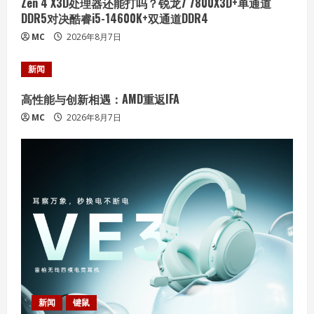
Zen 4 X3D处理器还能打吗？锐龙7 7800X3D+单通道
g
DDR5对决酷睿i5-14600K+双通道DDR4
MC
2026年8月7日
新闻
高性能与创新相遇：AMD重返IFA
MC
2026年8月7日
新闻
键鼠