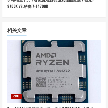
t
9700X VS.酷睿i7-14700K
i
n
相关文章
u
e
R
e
a
d
i
CPU
n