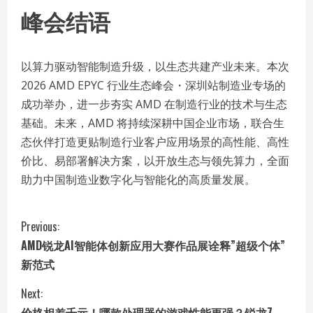
峰会结语
以算力驱动智能制造升级，以生态共建产业未来。本次
2026 AMD EPYC 行业生态峰会・深圳站制造业专场的
成功举办，进一步夯实 AMD 在制造行业的技术与生态
基础。未来，AMD 将持续深耕中国企业市场，联合生
态伙伴打造更贴制造行业客户应用场景的高性能、高性
价比、易部署解决方案，以开放生态与领先算力，全面
助力中国制造业数字化与智能化的高质量发展。
C
Previous:
AMD锐龙AI智能体创新应用大赛作品展诠释”超级个体”
o
新范式
n
Next:
价格相差千元！哪款处理器的游戏性能更强？锐龙7