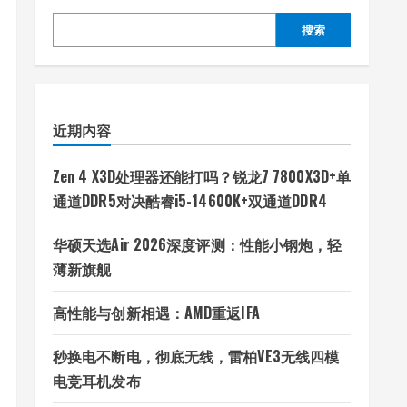
搜索
近期内容
Zen 4 X3D处理器还能打吗？锐龙7 7800X3D+单
通道DDR5对决酷睿i5-14600K+双通道DDR4
华硕天选Air 2026深度评测：性能小钢炮，轻
薄新旗舰
高性能与创新相遇：AMD重返IFA
秒换电不断电，彻底无线，雷柏VE3无线四模
电竞耳机发布