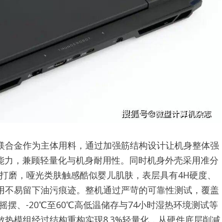
镁合金作为主体用料，通过加强筋结构设计让机身整体强
击能力，兼顾轻量化与机身耐用性。同时机身外壳采用准分
打磨，哑光类肤触感酷似婴儿肌肤，表层具有4H硬度、
用不易留下油污痕迹。整机通过严苛的可靠性测试，覆盖
轴摇摆、-20℃至60℃高低温储存与74小时湿热环境测试等
热模组经过结构重构实现8.3%轻量化，从硬件底层削减