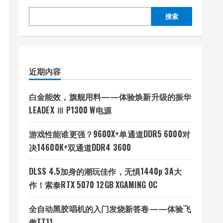
搜索
近期内容
白金能效，旗舰用料——体验焕新升级的振华
LEADEX Ⅲ P1300 W电源
游戏性能谁更强？9600X+单通道DDR5 6000对
决14600K+双通道DDR4 3600
DLSS 4.5加身的潮玩佳作，无惧1440p 3A大
作！索泰RTX 5070 12GB XGAMING OC
全自动黑胶唱机的入门发烧新答卷——体验飞
傲TT11