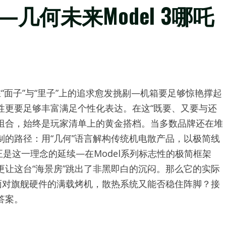
几何未来Model 3哪吒
“面子”与“里子”上的追求愈发挑剔—机箱要足够惊艳撑起
性更要足够丰富满足个性化表达。在这“既要、又要与还
的组合，始终是玩家清单上的黄金搭档。当多数品牌还在堆
的路径：用“几何”语言解构传统机电散产品，以极简线
，正是这一理念的延续—在Model系列标志性的极简框架
让这台“海景房”跳出了非黑即白的沉闷。那么它的实际
面对旗舰硬件的满载烤机，散热系统又能否稳住阵脚？接
答案。