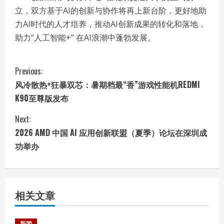
立，双方基于AI的创新与协作将再上新台阶，更好地助
力AI时代的人才培养，推动AI创新成果的转化和落地，
助力“人工智能+” 在AI浪潮中蓬勃发展。
C
Previous:
风冷散热+狂暴双芯：暑期档最“香”游戏性能机REDMI
o
K90至尊版发布
n
Next:
t
2026 AMD 中国 AI 应用创新联盟（夏季）论坛在深圳成
功举办
i
n
相关文章
u
e
新闻