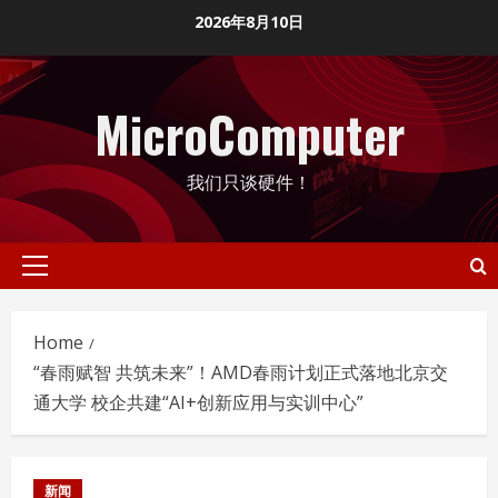
Skip
2026年8月10日
to
content
MicroComputer
我们只谈硬件！
Primary
Menu
Home
“春雨赋智 共筑未来”！AMD春雨计划正式落地北京交
通大学 校企共建“AI+创新应用与实训中心”
新闻