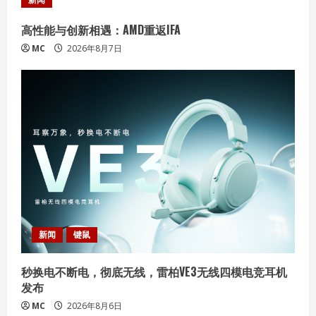
R
高性能与创新相遇：AMD重返IFA
e
MC
2026年8月7日
a
d
i
n
g
新闻
键鼠
秒换电不断电，彻底无线，雷柏VE3无线四模电竞耳机
发布
MC
2026年8月6日