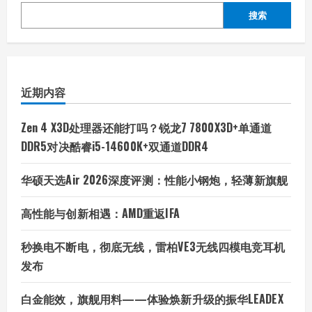
搜索
近期内容
Zen 4 X3D处理器还能打吗？锐龙7 7800X3D+单通道
DDR5对决酷睿i5-14600K+双通道DDR4
华硕天选Air 2026深度评测：性能小钢炮，轻薄新旗舰
高性能与创新相遇：AMD重返IFA
秒换电不断电，彻底无线，雷柏VE3无线四模电竞耳机
发布
白金能效，旗舰用料——体验焕新升级的振华LEADEX