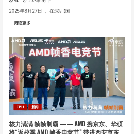
MC
2025年9月1日
香
电
2025年8月27日 ， 在深圳(国
竞
节”
广
Read
阅读更多
州
more
站
about
AMD
奥
尼
携
手
发
布
全
球
首
款
基
于
锐
龙
AI
MAX+395
的
CPU
新闻
液
冷
Mini
核力满满 帧帧制霸 —— AMD 携京东、华硕
AI
工
将“返校季 AMD 帧香电竞节” 带进西安京东
作