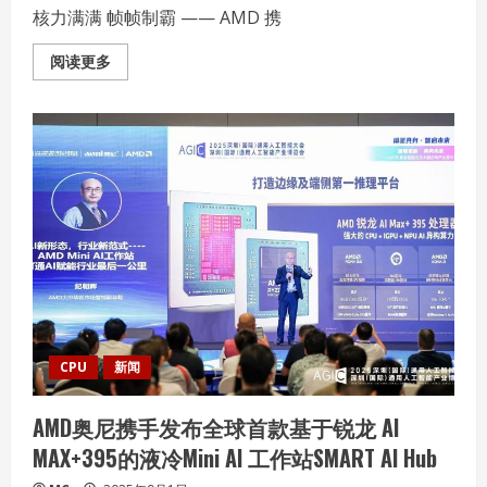
核力满满 帧帧制霸 —— AMD 携
Read
阅读更多
more
about
核
力
满
满
帧
帧
制
霸
——
AMD
携
京
东、
机
械
革
命
共
CPU
新闻
同
开
启
AMD奥尼携手发布全球首款基于锐龙 AI
“返
校
MAX+395的液冷Mini AI 工作站SMART AI Hub
季
AMD
帧