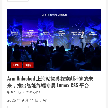
more
about
核
力
满
满
帧
帧
制
霸
——
AMD
携
京
东、
联
想
共
启
“返
CPU
新闻
校
季
AMD
Arm Unlocked 上海站揭幕探索AI计算的未
帧
香
来，推出智能终端专属 Lumex CSS 平台
电
竞
节”
MC
2025年9月11日
武
汉
2025 年 9 月 11 日，Ar
站，
联