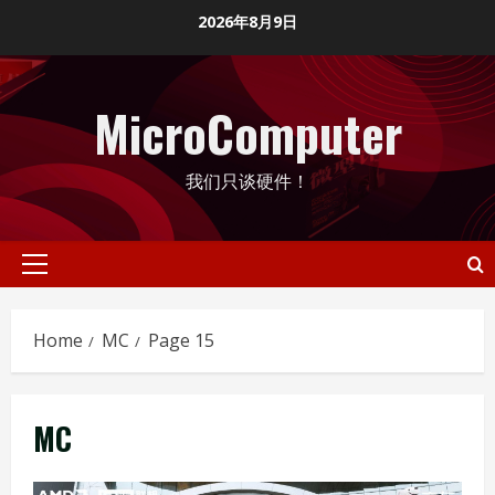
Skip
2026年8月9日
to
content
MicroComputer
我们只谈硬件！
Primary
Menu
Home
MC
Page 15
MC