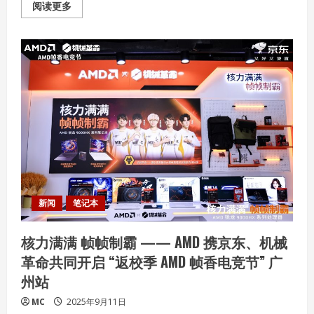
想
Read
阅读更多
拯
more
救
about
者
Arm
新
Unlocked
品
上
正
海
式
站
开
揭
售！
幕
探
索
AI
计
算
的
未
来，
推
出
智
新闻
笔记本
能
终
端
核力满满 帧帧制霸 —— AMD 携京东、机械
专
属
革命共同开启 “返校季 AMD 帧香电竞节” 广
Lumex
CSS
州站
平
台
MC
2025年9月11日