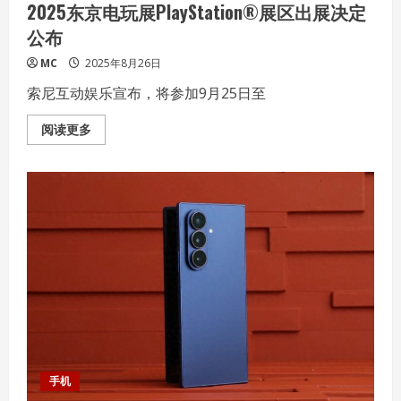
2025东京电玩展PlayStation®展区出展决定
香
电
公布
竞
节”
带
MC
2025年8月26日
进
西
索尼互动娱乐宣布，将参加9月25日至
安
京
东
Read
阅读更多
Mall
more
曲
about
江
2025
店
东
京
电
玩
展
PlayStation®
展
区
出
展
决
定
公
布
手机