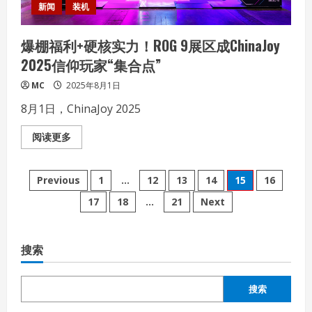
听
新闻
装机
新
风
尚
爆棚福利+硬核实力！ROG 9展区成ChinaJoy
2025信仰玩家“集合点”
MC
2025年8月1日
8月1日，ChinaJoy 2025
Read
阅读更多
more
about
爆
文
棚
Previous
1
…
12
13
14
15
16
福
利
17
18
…
21
Next
章
+硬
核
实
分
力！
ROG
搜索
9
页
展
区
成
搜索
ChinaJoy
2025
信