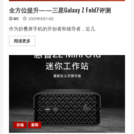
全方位提升——三星Galaxy Z Fold7评测
MC
2025年8月14日
作为折叠屏手机的开创者和领导者，近几
Read
阅读更多
more
about
全
方
位
提
升
——
三
星
Galaxy
Z
Fold7
评
测
存储
新闻