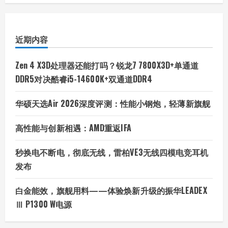
仰
玩
家
“集
合
近期内容
点”
Zen 4 X3D处理器还能打吗？锐龙7 7800X3D+单通道
DDR5对决酷睿i5-14600K+双通道DDR4
华硕天选Air 2026深度评测：性能小钢炮，轻薄新旗舰
高性能与创新相遇：AMD重返IFA
秒换电不断电，彻底无线，雷柏VE3无线四模电竞耳机
发布
白金能效，旗舰用料——体验焕新升级的振华LEADEX
Ⅲ P1300 W电源