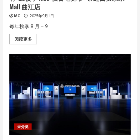
站
Mall 曲江店
SMART
AI
Hub
MC
2025年9月1日
每年秋季 8 月 – 9
Read
阅读更多
more
about
核
力
满
满
帧
帧
制
霸
——
AMD
携
京
东、
华
硕
将
“返
校
未分类
季
AMD
帧