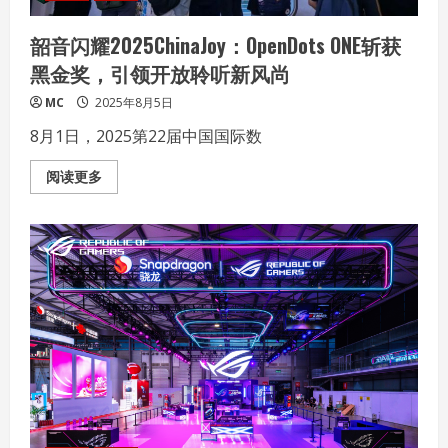
工
作
站
韶音闪耀2025ChinaJoy：OpenDots ONE斩获
来
了
黑金奖，引领开放聆听新风尚
MC
2025年8月5日
8月1日，2025第22届中国国际数
Read
阅读更多
more
about
韶
音
闪
耀
2025ChinaJoy：
OpenDots
ONE
斩
获
黑
金
奖，
引
领
开
放
聆