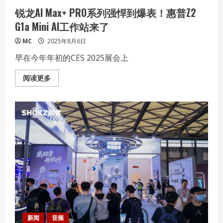
锐龙AI Max+ PRO系列强悍到爆表！惠普Z2
G1a Mini AI工作站来了
MC
2025年8月6日
早在今年年初的CES 2025展会上
Read
阅读更多
more
about
锐
龙
AI
Max+
PRO
系
列
强
悍
到
爆
表！
惠
普
Z2
G1a
Mini
AI
新闻
音频