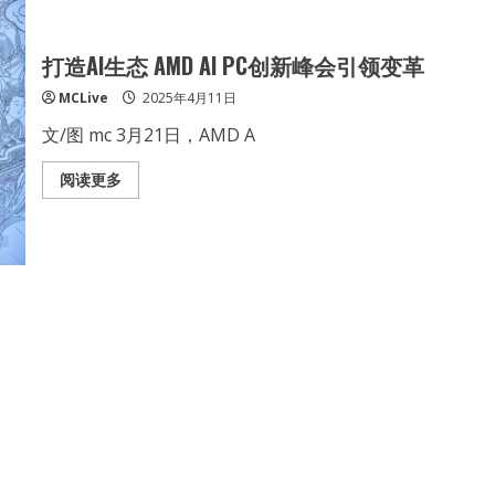
龙
8040
系
列
打造AI生态 AMD AI PC创新峰会引领变革
处
理
MCLive
2025年4月11日
器
文/图 mc 3月21日，AMD A
Read
阅读更多
more
about
打
造
AI
生
态
AMD
AI
PC
创
新
峰
会
引
领
变
革