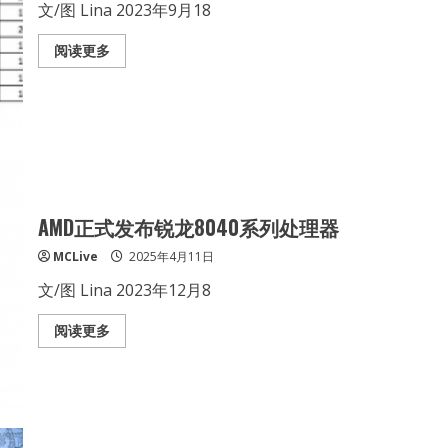
文/图 Lina 2023年9月18
Read
阅读更多
more
about
AMD
推
出
第
四
代
EPYC
8004
处
理
AMD正式发布锐龙8040系列处理器
器
MCLive
2025年4月11日
文/图 Lina 2023年12月8
Read
阅读更多
more
about
AMD
正
式
发
布
锐