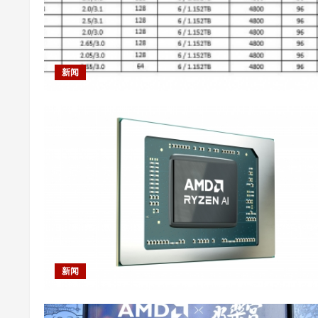
台
式
机
处
理
器
新闻
新闻