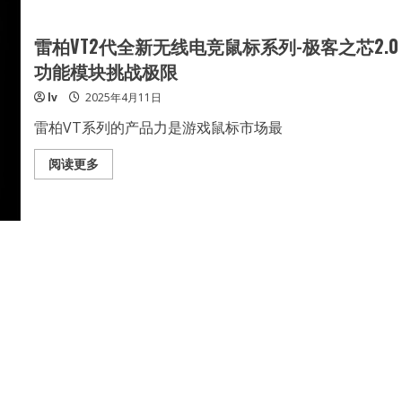
系
新
列
无
芯
线
雷柏VT2代全新无线电竞鼠标系列-极客之芯2.0
片
电
竞
功能模块挑战极限
鼠
标
lv
2025年4月11日
系
列-
C+Click
雷柏VT系列的产品力是游戏鼠标市场最
2.0
按
键
Read
阅读更多
预
more
压
about
新
雷
增
柏
防
VT2
掰
代
抗
全
摔
新
保
无
护
线
电
竞
鼠
标
系
列-
极
客
之