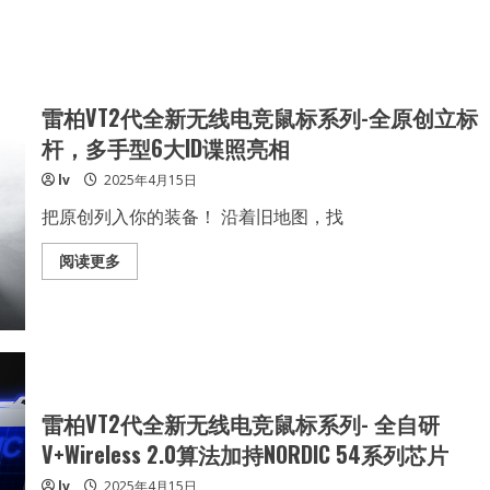
雷柏VT2代全新无线电竞鼠标系列-全原创立标
杆，多手型6大ID谍照亮相
lv
2025年4月15日
把原创列入你的装备！ 沿着旧地图，找
Read
阅读更多
more
about
雷
柏
VT2
代
全
新
无
线
雷柏VT2代全新无线电竞鼠标系列- 全自研
电
竞
V+Wireless 2.0算法加持NORDIC 54系列芯片
鼠
标
lv
2025年4月15日
系