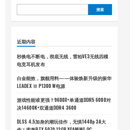
搜索
近期内容
秒换电不断电，彻底无线，雷柏VE3无线四模
电竞耳机发布
白金能效，旗舰用料——体验焕新升级的振华
LEADEX Ⅲ P1300 W电源
游戏性能谁更强？9600X+单通道DDR5 6000对
决14600K+双通道DDR4 3600
DLSS 4.5加身的潮玩佳作，无惧1440p 3A大
作！索泰RTX 5070 12GB XGAMING OC