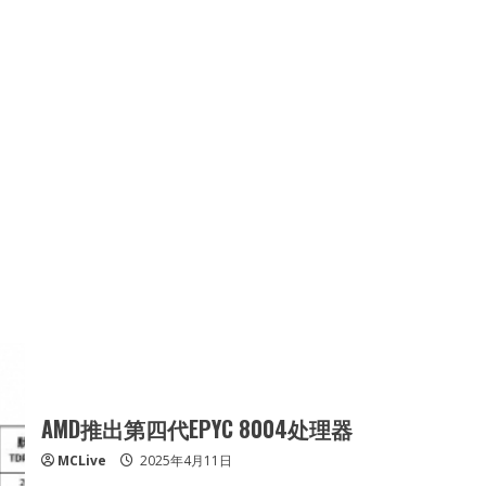
芯
2.0
功
能
模
块
挑
战
极
限
AMD推出第四代EPYC 8004处理器
MCLive
2025年4月11日