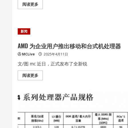
Read
阅读更多
more
about
AMD
隆
重
推
新闻
出
锐
龙
Z1
AMD 为企业用户推出移动和台式机处理器
系
列
MCLive
2025年4月11日
处
理
文/图 mc 近日，正式发布了全新锐
器
Read
阅读更多
more
about
AMD
为
企
业
用
户
推
出
移
动
和