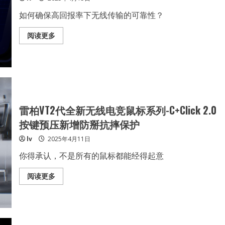
列-
全
如何确保高回报率下无线传输的可靠性？
原
创
立
Read
阅读更多
标
more
杆，
about
多
雷
手
柏
型
VT2
6
代
大
全
ID
新
谍
无
照
线
雷柏VT2代全新无线电竞鼠标系列-C+Click 2.0
亮
电
相
竞
按键预压新增防掰抗摔保护
鼠
标
lv
2025年4月11日
系
列-
全
你得承认，不是所有的鼠标都能经得起意
自
研
V+Wireless
Read
阅读更多
2.0
more
算
about
法
雷
加
柏
持
VT2
NORDIC
代
54
全