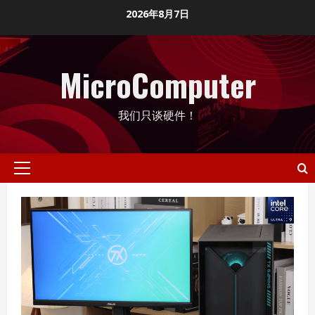
Skip
2026年8月7日
to
content
MicroComputer
我们只谈硬件！
Primary
Menu