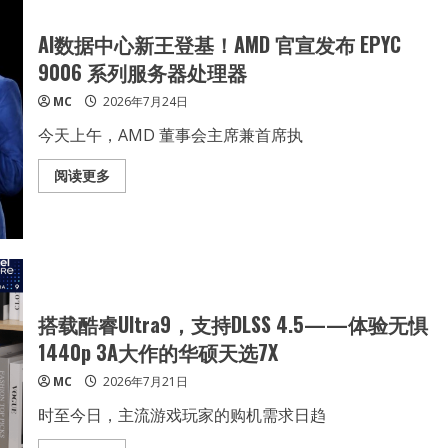
成
“双
面
AI数据中心新王登基！AMD 官宣发布 EPYC
屏”
超
9006 系列服务器处理器
频
三
MC
2026年7月24日
双
境
DX360
今天上午，AMD 董事会主席兼首席执
水
冷
散
Read
阅读更多
热
more
器
about
体
AI
验
数
据
中
心
新
王
登
搭载酷睿Ultra9，支持DLSS 4.5——体验无惧
基！
AMD
1440p 3A大作的华硕天选7X
官
宣
MC
2026年7月21日
发
布
EPYC
时至今日，主流游戏玩家的购机需求日趋
9006
系