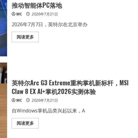
“全
推动智能体PC落地
人
群
MC
2026年7月21日
专
业
主
2026年7月7日，英特尔在北京举办
义”
的
破
Read
阅读更多
局
more
与
about
重
三
塑
个
月
跑
出
加
速
度：
英特尔Arc G3 Extreme重构掌机新标杆，MSI
英
特
Claw 8 EX AI+掌机2026实测体验
尔
携
MC
2026年7月21日
手
软
件
自Windows掌机品类兴起以来，A
合
作
伙
Read
阅读更多
伴
more
推
about
动
英