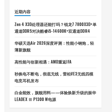
近期内容
Zen 4 X3D处理器还能打吗？锐龙7 7800X3D+单
通道DDR5对决酷睿i5-14600K+双通道DDR4
华硕天选Air 2026深度评测：性能小钢炮，轻
薄新旗舰
高性能与创新相遇：AMD重返IFA
秒换电不断电，彻底无线，雷柏VE3无线四模
电竞耳机发布
白金能效，旗舰用料——体验焕新升级的振华
LEADEX Ⅲ P1300 W电源