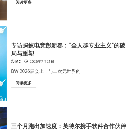
列
Read
阅读更多
服
more
务
about
器
搭
处
载
理
酷
器
睿
Ultra9，
支
持
DLSS
专访蚂蚁电竞彭新春：“全人群专业主义”的破
4.5
——
局与重塑
体
验
MC
2026年7月21日
无
惧
1440p
BW 2026展会上，与二次元世界的
3A
大
作
Read
阅读更多
的
more
华
about
硕
专
天
访
选
蚂
7X
蚁
电
竞
彭
新
三个月跑出加速度：英特尔携手软件合作伙伴
春：