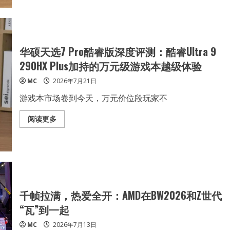
智
特
能
尔
体
Arc
PC
G3
落
Extreme
地
重
构
华硕天选7 Pro酷睿版深度评测：酷睿Ultra 9
掌
机
290HX Plus加持的万元级游戏本越级体验
新
标
MC
2026年7月21日
杆，
MSI
Claw
游戏本市场卷到今天，万元价位段玩家不
8
EX
AI+掌
Read
阅读更多
机
more
2026
about
实
华
测
硕
体
天
验
选
7
Pro
酷
睿
千帧拉满，热爱全开：AMD在BW2026和Z世代
版
深
“瓦”到一起
度
评
MC
2026年7月13日
测：