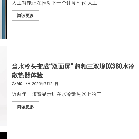
人工智能正在推动下一个计算时代 人工
Read
阅读更多
more
about
AMD
发
布
CDNA
5
架
构
的
Instinct
当水冷头变成“双面屏” 超频三双境DX360水冷
MI455
散热器体验
MC
2026年7月24日
近两年，随着显示屏在水冷散热器上的广
Read
阅读更多
more
about
当
水
冷
头
变