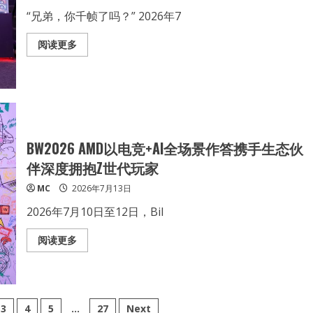
酷
睿
“兄弟，你千帧了吗？” 2026年7
Ultra
9
290HX
Read
阅读更多
Plus
more
加
about
持
千
的
帧
万
拉
元
满，
级
热
游
爱
戏
全
本
开：
BW2026 AMD以电竞+AI全场景作答携手生态伙
越
AMD
级
在
伴深度拥抱Z世代玩家
体
BW2026
验
和
MC
2026年7月13日
Z
世
代
2026年7月10日至12日，Bil
“瓦”
到
一
Read
阅读更多
起
more
about
BW2026
AMD
以
电
竞
3
4
5
…
27
Next