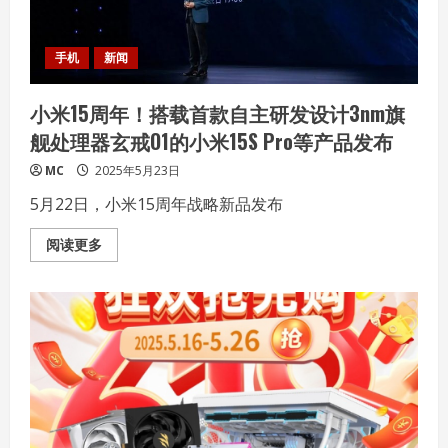
需
求
手机
新闻
小米15周年！搭载首款自主研发设计3nm旗
舰处理器玄戒O1的小米15S Pro等产品发布
MC
2025年5月23日
5月22日，小米15周年战略新品发布
Read
阅读更多
more
about
小
米
15
周
年！
搭
载
首
款
自
主
研