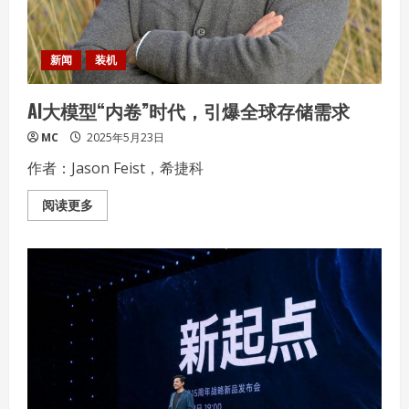
新闻
装机
AI大模型“内卷”时代，引爆全球存储需求
MC
2025年5月23日
作者：Jason Feist，希捷科
Read
阅读更多
more
about
AI
大
模
型
“内
卷”
时
代，
引
爆
全
球
存
储