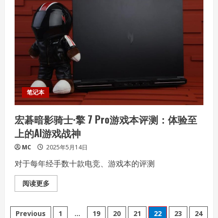
玑
9400e，
为
移
动
游
戏、
AI、
通
信
等
应
用
带
笔记本
来
旗
舰
宏碁暗影骑士·擎 7 Pro游戏本评测：体验至
体
验
上的AI游戏战神
MC
2025年5月14日
对于每年经手数十款电竞、游戏本的评测
Read
阅读更多
more
about
宏
文
碁
Previous
1
…
19
20
21
22
23
24
暗