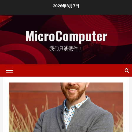
Skip
2026年8月7日
to
content
MicroComputer
我们只谈硬件！
Primary
Menu