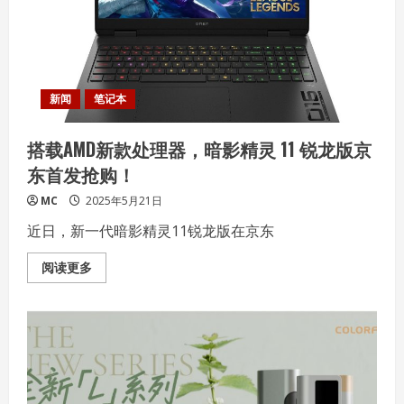
解
锁
次
世
代
娱
乐
新
新闻
笔记本
体
验
搭载AMD新款处理器，暗影精灵 11 锐龙版京
东首发抢购！
MC
2025年5月21日
近日，新一代暗影精灵11锐龙版在京东
Read
阅读更多
more
about
搭
载
AMD
新
款
处
理
器，