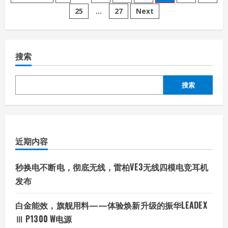
影
25
…
27
Next
章
骑
士
·
分
擎
7
Pro
搜索
页
游
戏
本
评
测：
搜索
体
验
至
上
的
AI
游
近期内容
戏
战
神
秒换电不断电，彻底无线，雷柏VE3无线四模电竞耳机
发布
白金能效，旗舰用料——体验焕新升级的振华LEADEX
Ⅲ P1300 W电源