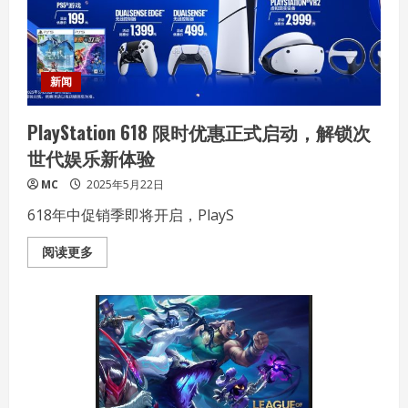
PC
未
来
发
展
新闻
PlayStation 618 限时优惠正式启动，解锁次
世代娱乐新体验
MC
2025年5月22日
618年中促销季即将开启，PlayS
Read
阅读更多
more
about
PlayStation
618
限
时
优
惠
正
式
启
动，