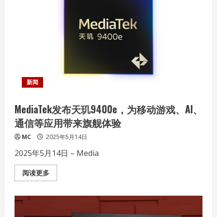
首
款
三
动
圈
入
耳
式
耳
机！
SR
银
新闻
参
考
售
MediaTek发布天玑9400e，为移动游戏、AI、
价
999
通信等应用带来旗舰体验
元
MC
2025年5月14日
2025年5月14日 – Media
Read
阅读更多
more
about
MediaTek
发
布
天