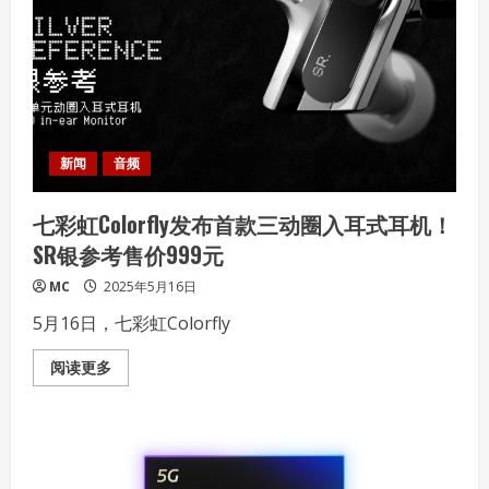
系
列
解
码
器
发
布！
售
价
399
元
新闻
音频
起
七彩虹Colorfly发布首款三动圈入耳式耳机！
SR银参考售价999元
MC
2025年5月16日
5月16日，七彩虹Colorfly
Read
阅读更多
more
about
七
彩
虹
Colorfly
发
布