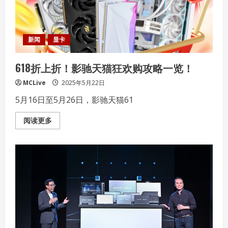
发
设
计
3nm
旗
舰
新闻
显卡
处
理
器
618折上折！影驰天猫狂欢购攻略一览！
玄
戒
O1
MCLive
2025年5月22日
的
小
5月16日至5月26日，影驰天猫61
米
15S
Pro
Read
阅读更多
等
more
产
about
品
618
发
折
布
上
折！
影
驰
天
猫
狂
欢
购
攻
略