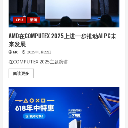
一
览！
CPU
新闻
AMD在COMPUTEX 2025上进一步推动AI PC未
来发展
MC
2025年5月22日
在COMPUTEX 2025主题演讲
Read
阅读更多
more
about
AMD
在
COMPUTEX
2025
上
进
一
步
推
动
AI