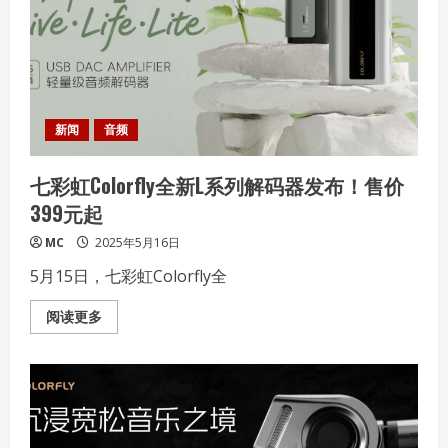
暗
影
精
灵
11
锐
龙
版
京
东
新闻
音频
首
发
抢
七彩虹Colorfly全新L系列解码器发布！售价
购！
399元起
MC
2025年5月16日
5月15日，七彩虹Colorfly全
Read
阅读更多
more
about
七
彩
虹
Colorfly
全
新
L