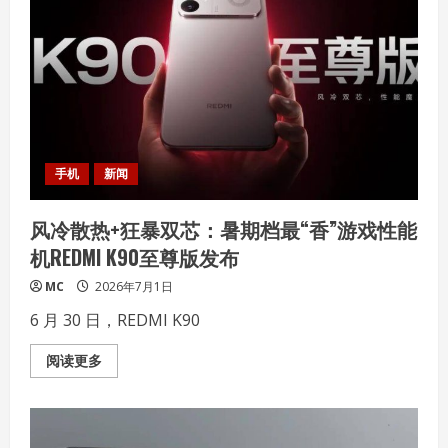
筑
未
来”！
AMD
春
雨
计
划
正
式
落
地
北
手机
新闻
京
交
通
风冷散热+狂暴双芯：暑期档最“香”游戏性能
大
学
机REDMI K90至尊版发布
校
企
共
MC
2026年7月1日
建
“AI+创
6 月 30 日，REDMI K90
新
应
用
Read
阅读更多
与
more
实
about
训
风
中
冷
心”
散
热