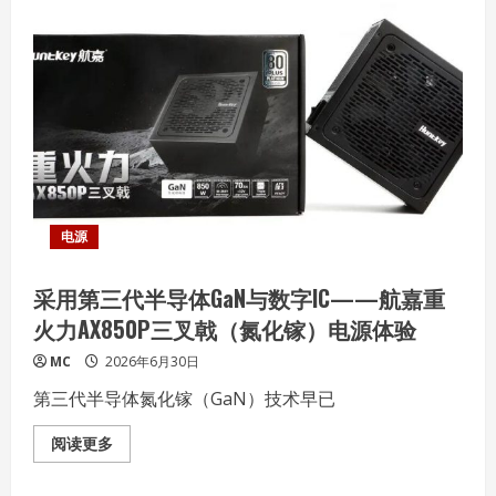
CPU、
内
存
与
NPU
超
频
的
B860
主
板
——
TUF
GAMING
B860M-
PLUS
电源
WIFI
重
炮
采用第三代半导体GaN与数字IC——航嘉重
手
实
火力AX850P三叉戟（氮化镓）电源体验
战
MC
2026年6月30日
第三代半导体氮化镓（GaN）技术早已
Read
阅读更多
more
about
采