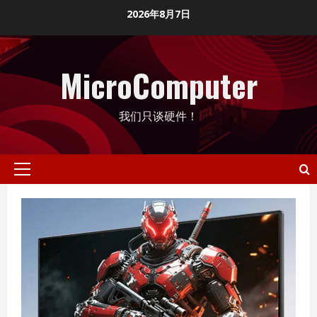
Skip
2026年8月7日
to
content
MicroComputer
我们只谈硬件！
Primary
Menu