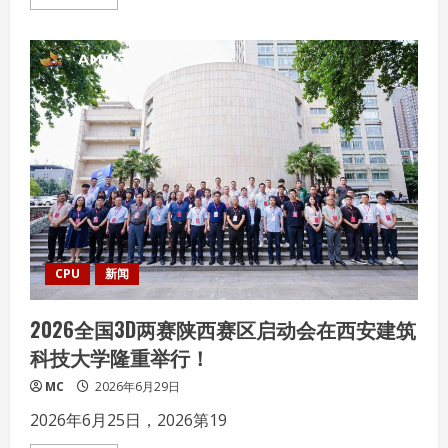
more
about
让
世
间
风
物
触
手
可
及
——
华
为
Pura
90
Pro
Max
评
测
CPU
新闻
2026全国3D两赛陕西赛区启动会在西安建筑
科技大学隆重举行！
MC
2026年6月29日
2026年6月25日，2026第19