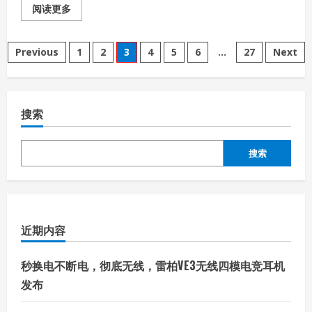
Read
阅读更多
more
about
2026
文
全
Previous
1
2
3
4
5
6
…
27
Next
国
3D
章
两
赛
陕
分
西
搜索
赛
区
页
启
动
搜索
会
在
西
安
建
筑
科
技
近期内容
大
学
隆
重
秒换电不断电，彻底无线，雷柏VE3无线四模电竞耳机
举
行！
发布