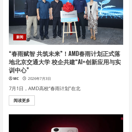
联
盟
（夏
季）
论
坛
在
深
圳
新闻
成
功
举
“春雨赋智 共筑未来”！AMD春雨计划正式落
办
地北京交通大学 校企共建“AI+创新应用与实
训中心”
MC
2026年7月3日
7月1日，AMD高校“春雨计划”在北
Read
阅读更多
more
about
“春
雨
赋
智
共