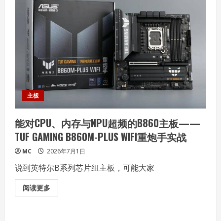
+狂
暴
双
芯：
暑
期
档
最
“香”
游
戏
性
能
机
主板
REDMI
K90
至
能对CPU、内存与NPU超频的B860主板——
尊
版
TUF GAMING B860M-PLUS WIFI重炮手实战
发
布
MC
2026年7月1日
说到英特尔B系列芯片组主板，可能大家
Read
阅读更多
more
about
能
对