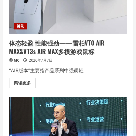
9850X3D、
酷
睿
Ultra
9
285K
键鼠
处
理
器
体态轻盈 性能强劲——雷柏VT0 AIR
实
战
MAX&VT3s AIR MAX多模游戏鼠标
体
验
MC
2026年7月7日
“AIR版本”主要指产品系列中强调轻
Read
阅读更多
more
about
体
态
轻
盈
性
能
强
劲
——
雷