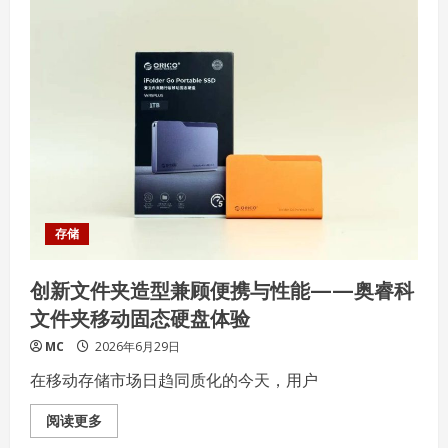
用
第
三
代
半
导
体
GaN
与
数
字
IC
——
航
嘉
重
火
存储
力
AX850P
三
创新文件夹造型兼顾便携与性能——奥睿科
叉
戟
文件夹移动固态硬盘体验
（氮
化
镓）
MC
2026年6月29日
电
源
在移动存储市场日趋同质化的今天，用户
体
验
Read
阅读更多
more
about