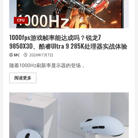
CPU
1000fps游戏帧率能达成吗？锐龙7
9850X3D、酷睿Ultra 9 285K处理器实战体验
MC
2026年7月7日
随着1000Hz刷新率显示器的登场，
Read
阅读更多
more
about
1000fps
游
戏
帧
率
能
达
成
吗？
锐
龙
7