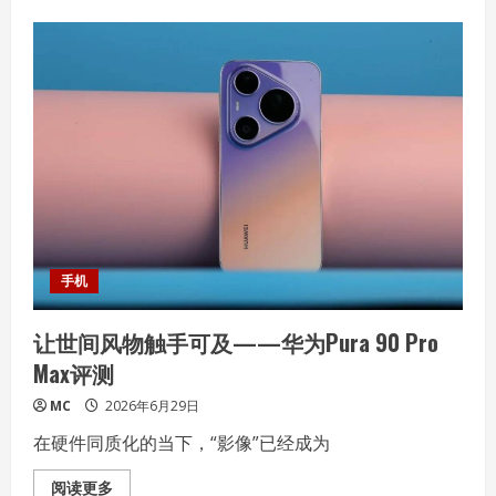
创
新
文
件
夹
造
型
兼
顾
便
携
与
性
能
——
奥
睿
科
手机
文
件
夹
让世间风物触手可及——华为Pura 90 Pro
移
动
Max评测
固
态
硬
MC
2026年6月29日
盘
体
在硬件同质化的当下，“影像”已经成为
验
Read
阅读更多