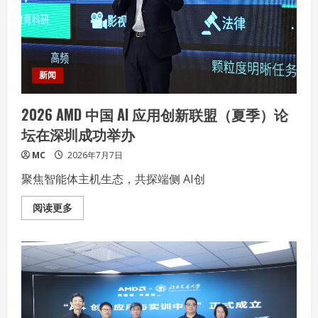
柏
VT0
AIR
MAX&VT3s
AIR
MAX
多
模
新闻
游
戏
鼠
2026 AMD 中国 AI 应用创新联盟（夏季）论
标
坛在深圳成功举办
MC
2026年7月7日
聚焦智能体主机生态，共探端侧 AI创
Read
阅读更多
more
about
2026
AMD
中
国
AI
应
用
创
新