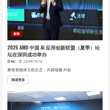
——
雷
柏
VT0
AIR
MAX&VT3s
AIR
MAX
多
模
新闻
游
戏
鼠
2026 AMD 中国 AI 应用创新联盟（夏季）论
标
坛在深圳成功举办
MC
2026年7月7日
聚焦智能体主机生态，共探端侧 AI创
Read
阅读更多
more
about
2026
AMD
中
国
AI
应