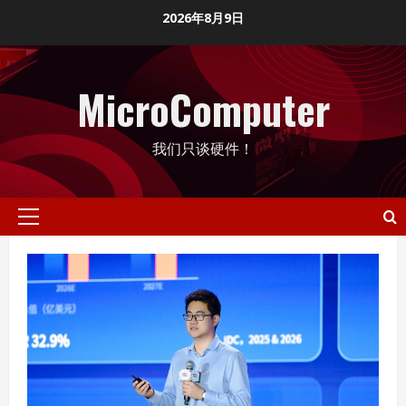
Skip
2026年8月9日
to
content
MicroComputer
我们只谈硬件！
Primary
Menu