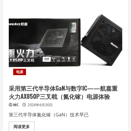
能
对
CPU、
内
存
与
NPU
超
频
的
B860
主
板
——
TUF
GAMING
B860M-
PLUS
电源
WIFI
重
炮
采用第三代半导体GaN与数字IC——航嘉重
手
实
火力AX850P三叉戟（氮化镓）电源体验
战
MC
2026年6月30日
第三代半导体氮化镓（GaN）技术早已
Read
阅读更多
more