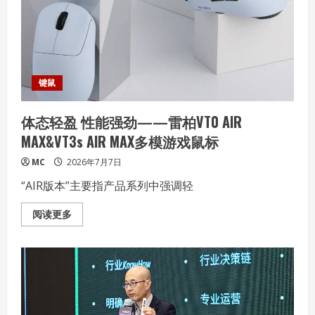
锐
龙
7
9850X3D、
酷
睿
Ultra
9
285K
键鼠
处
理
器
体态轻盈 性能强劲——雷柏VT0 AIR
实
战
MAX&VT3s AIR MAX多模游戏鼠标
体
验
MC
2026年7月7日
“AIR版本”主要指产品系列中强调轻
Read
阅读更多
more
about
体
态
轻
盈
性
能
强
劲