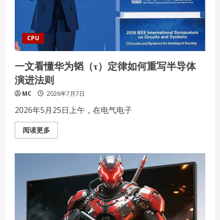
会
在
郑
州
开
幕
CPU
一文看懂华为韬（τ）定律如何重写半导体
演进法则
MC
2026年7月7日
2026年5月25日上午，在电气电子
Read
阅读更多
more
about
一
文
看
懂
华
为
韬
（τ）
定
律
如