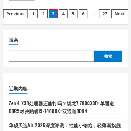
about
采
文
用
Previous
1
2
3
4
5
6
…
27
Next
第
三
章
代
半
导
分
体
搜索
GaN
与
页
数
字
搜索
IC
——
航
嘉
重
火
力
AX850P
近期内容
三
叉
戟
（氮
Zen 4 X3D处理器还能打吗？锐龙7 7800X3D+单通道
化
镓）
DDR5对决酷睿i5-14600K+双通道DDR4
电
源
体
华硕天选Air 2026深度评测：性能小钢炮，轻薄新旗舰
验