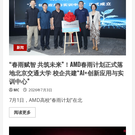
用
创
新
联
盟
（夏
季）
论
坛
在
深
圳
新闻
成
功
举
“春雨赋智 共筑未来”！AMD春雨计划正式落
办
地北京交通大学 校企共建“AI+创新应用与实
训中心”
MC
2026年7月3日
7月1日，AMD高校“春雨计划”在北
Read
阅读更多
more
about
“春
雨
赋