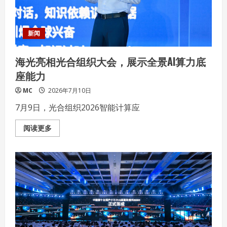
新闻
海光亮相光合组织大会，展示全景AI算力底
座能力
MC
2026年7月10日
7月9日，光合组织2026智能计算应
Read
阅读更多
more
about
海
光
亮
相
光
合
组
织
大
会，
展
示