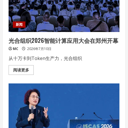
全
景
AI
算
力
底
新闻
座
能
力
光合组织2026智能计算应用大会在郑州开幕
MC
2026年7月10日
从十万卡到Token生产力，光合组织
Read
阅读更多
more
about
光
合
组
织
2026
智
能
计
算
应
用
大