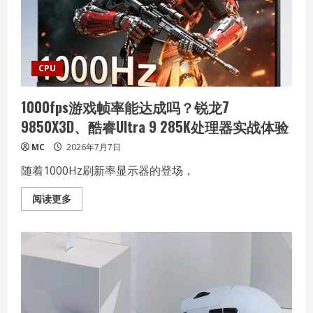
何
重
写
半
导
体
演
CPU
进
法
则
1000fps游戏帧率能达成吗？锐龙7
9850X3D、酷睿Ultra 9 285K处理器实战体验
MC
2026年7月7日
随着1000Hz刷新率显示器的登场，
Read
阅读更多
more
about
1000fps
游
戏
帧
率
能
达
成
吗？