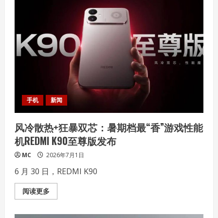
智
共
筑
未
来”！
AMD
春
雨
计
划
正
式
落
地
北
手机
新闻
京
交
通
风冷散热+狂暴双芯：暑期档最“香”游戏性能
大
学
机REDMI K90至尊版发布
校
企
共
MC
2026年7月1日
建
“AI+创
6 月 30 日，REDMI K90
新
应
用
Read
阅读更多
与
more
实
about
训
风
中
冷