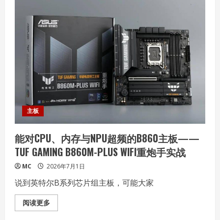
心”
散
热
+狂
暴
双
芯：
暑
期
档
最
“香”
游
戏
性
能
机
主板
REDMI
K90
至
能对CPU、内存与NPU超频的B860主板——
尊
版
TUF GAMING B860M-PLUS WIFI重炮手实战
发
布
MC
2026年7月1日
说到英特尔B系列芯片组主板，可能大家
Read
阅读更多
more
about