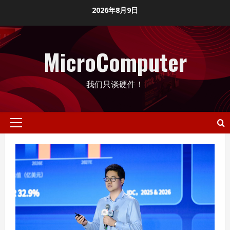
Skip
2026年8月9日
to
content
MicroComputer
我们只谈硬件！
Primary
Menu