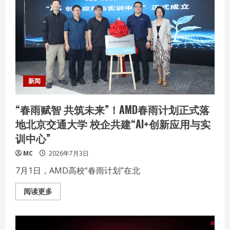
用
创
新
联
盟
（夏
季）
论
坛
在
深
圳
新闻
成
功
举
“春雨赋智 共筑未来”！AMD春雨计划正式落
办
地北京交通大学 校企共建“AI+创新应用与实
训中心”
MC
2026年7月3日
7月1日，AMD高校“春雨计划”在北
Read
阅读更多
more
about
“春
雨
赋