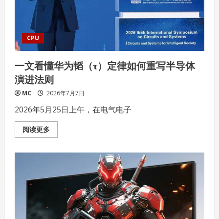
会
在
郑
州
开
幕
CPU
一文看懂华为韬（τ）定律如何重写半导体
演进法则
MC
2026年7月7日
2026年5月25日上午，在电气电子
Read
阅读更多
more
about
一
文
看
懂
华
为
韬
（τ）
定
律
如