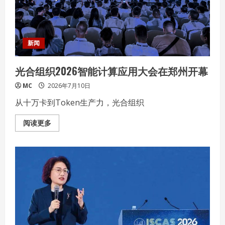
全
景
AI
算
力
底
新闻
座
能
力
光合组织2026智能计算应用大会在郑州开幕
MC
2026年7月10日
从十万卡到Token生产力，光合组织
Read
阅读更多
more
about
光
合
组
织
2026
智
能
计
算
应
用
大