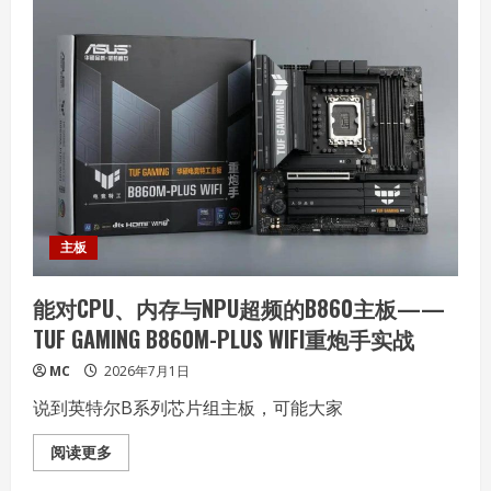
心”
散
热
+狂
暴
双
芯：
暑
期
档
最
“香”
游
戏
性
能
机
主板
REDMI
K90
至
能对CPU、内存与NPU超频的B860主板——
尊
版
TUF GAMING B860M-PLUS WIFI重炮手实战
发
布
MC
2026年7月1日
说到英特尔B系列芯片组主板，可能大家
Read
阅读更多
more
about