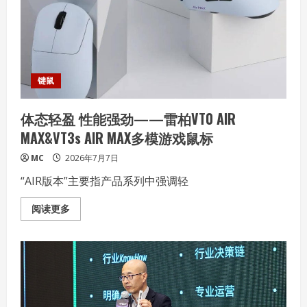
锐
龙
7
9850X3D、
酷
睿
Ultra
9
285K
键鼠
处
理
器
体态轻盈 性能强劲——雷柏VT0 AIR
实
战
MAX&VT3s AIR MAX多模游戏鼠标
体
验
MC
2026年7月7日
“AIR版本”主要指产品系列中强调轻
Read
阅读更多
more
about
体
态
轻
盈
性
能
强
劲