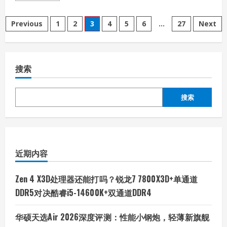
about
采
文
用
Previous
1
2
3
4
5
6
…
27
Next
第
三
章
代
半
导
分
体
搜索
GaN
与
页
数
字
搜索
IC
——
航
嘉
重
火
力
AX850P
近期内容
三
叉
戟
（氮
Zen 4 X3D处理器还能打吗？锐龙7 7800X3D+单通道
化
镓）
DDR5对决酷睿i5-14600K+双通道DDR4
电
源
体
华硕天选Air 2026深度评测：性能小钢炮，轻薄新旗舰
验