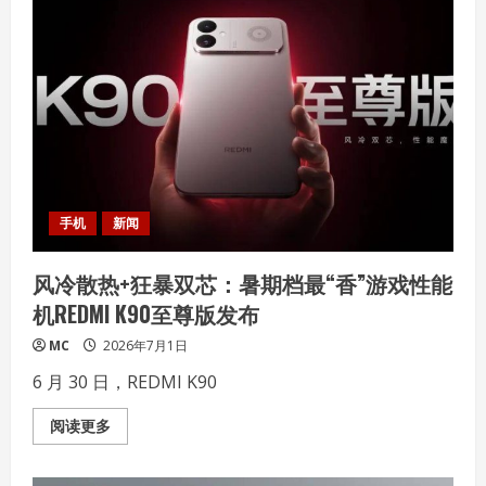
智
共
筑
未
来”！
AMD
春
雨
计
划
正
式
落
地
北
手机
新闻
京
交
通
风冷散热+狂暴双芯：暑期档最“香”游戏性能
大
学
机REDMI K90至尊版发布
校
企
共
MC
2026年7月1日
建
“AI+创
6 月 30 日，REDMI K90
新
应
用
Read
阅读更多
与
more
实
about
训
风
中
冷