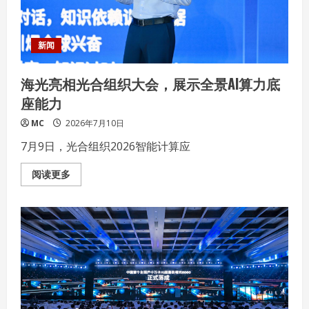
新闻
海光亮相光合组织大会，展示全景AI算力底
座能力
MC
2026年7月10日
7月9日，光合组织2026智能计算应
Read
阅读更多
more
about
海
光
亮
相
光
合
组
织
大
会，
展
示