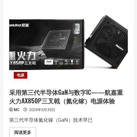
能
对
CPU、
内
存
与
NPU
超
频
的
B860
主
板
——
TUF
GAMING
B860M-
PLUS
电源
WIFI
重
炮
采用第三代半导体GaN与数字IC——航嘉重
手
实
火力AX850P三叉戟（氮化镓）电源体验
战
MC
2026年6月30日
第三代半导体氮化镓（GaN）技术早已
Read
阅读更多
more