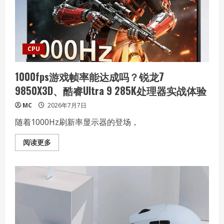
何
重
写
半
导
体
演
CPU
进
法
则
1000fps游戏帧率能达成吗？锐龙7
9850X3D、酷睿Ultra 9 285K处理器实战体验
MC
2026年7月7日
随着1000Hz刷新率显示器的登场，
Read
阅读更多
more
about
1000fps
游
戏
帧
率
能
达
成
吗？