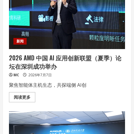
——
雷
柏
VT0
AIR
MAX&VT3s
AIR
MAX
多
模
新闻
游
戏
鼠
2026 AMD 中国 AI 应用创新联盟（夏季）论
标
坛在深圳成功举办
MC
2026年7月7日
聚焦智能体主机生态，共探端侧 AI创
Read
阅读更多
more
about
2026
AMD
中
国
AI
应