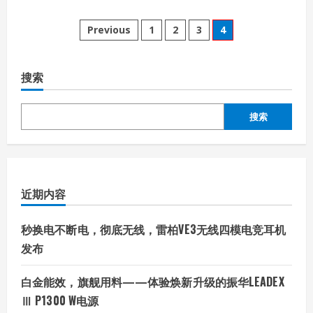
发
about
布
【MC
文
年
Previous
1
2
3
4
度
评
章
选】：
华
硕/ROG
搜索
分
笔
记
本、
页
掌
搜索
机、
手
机
多
款
产
品
荣
近期内容
膺
年
度
秒换电不断电，彻底无线，雷柏VE3无线四模电竞耳机
评
选
发布
桂
冠
白金能效，旗舰用料——体验焕新升级的振华LEADEX
Ⅲ P1300 W电源