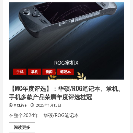
小
米
15
周
年！
搭
载
首
款
自
主
研
发
设
计
3nm
旗
舰
手机
掌机
新闻
笔记本
处
理
器
【MC年度评选】：华硕/ROG笔记本、掌机、
玄
戒
手机多款产品荣膺年度评选桂冠
O1
的
小
MCLive
2025年1月15日
米
15S
在整个2024年，华硕/ROG笔记本
Pro
等
产
Read
阅读更多
品
more