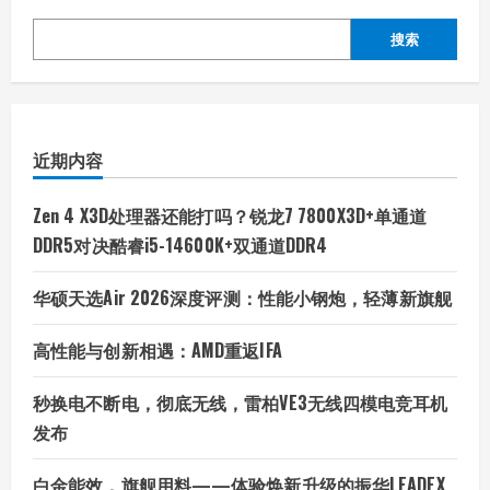
搜索
近期内容
Zen 4 X3D处理器还能打吗？锐龙7 7800X3D+单通道
DDR5对决酷睿i5-14600K+双通道DDR4
华硕天选Air 2026深度评测：性能小钢炮，轻薄新旗舰
高性能与创新相遇：AMD重返IFA
秒换电不断电，彻底无线，雷柏VE3无线四模电竞耳机
发布
白金能效，旗舰用料——体验焕新升级的振华LEADEX