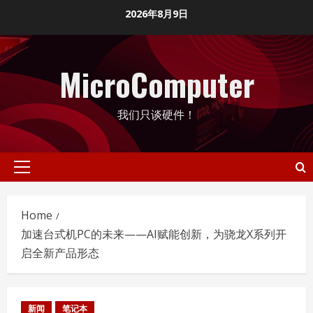
Skip
2026年8月9日
to
content
MicroComputer
我们只谈硬件！
Primary
Menu
Home
加速台式机PC的未来——AI赋能创新，为骁龙X系列开
启全新产品形态
新闻
笔记本