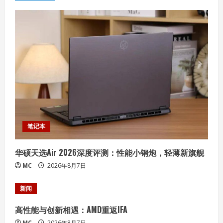
u
e
R
e
a
d
i
笔记本
n
华硕天选Air 2026深度评测：性能小钢炮，轻薄新旗舰
MC
2026年8月7日
g
新闻
高性能与创新相遇：AMD重返IFA
MC
2026年8月7日