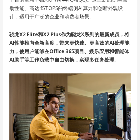
劲性能、高达45TOPS的终端侧AI算力和创新外观设
计，适用于广泛的企业和消费者场景。
骁龙
X2 Elite
和
X2 Plus
作为骁龙
X
系列的最新成员，将
AI
性能推向全新高度，带来更快速、更高效的
AI
处理能
力，使用户能够在
Office 365
项目、娱乐应用和智能体
AI
助手等工作负载中自由切换，实现多任务处理。