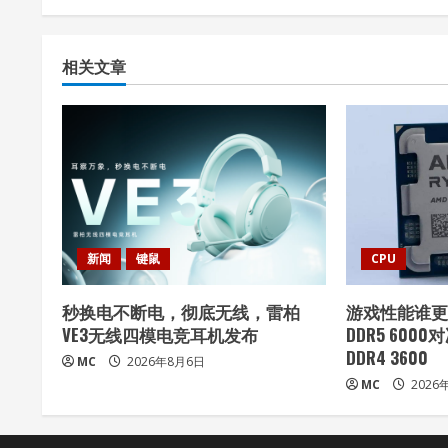
n
t
相关文章
i
n
u
e
新闻
键鼠
CPU
R
秒换电不断电，彻底无线，雷柏
游戏性能谁更强
e
VE3无线四模电竞耳机发布
DDR5 6000
a
DDR4 3600
MC
2026年8月6日
MC
2026
d