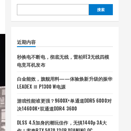
搜索
近期内容
秒换电不断电，彻底无线，雷柏VE3无线四模
电竞耳机发布
白金能效，旗舰用料——体验焕新升级的振华
LEADEX Ⅲ P1300 W电源
游戏性能谁更强？9600X+单通道DDR5 6000对
决14600K+双通道DDR4 3600
DLSS 4.5加身的潮玩佳作，无惧1440p 3A大
作！索泰RTX 5070 12GB XGAMING OC