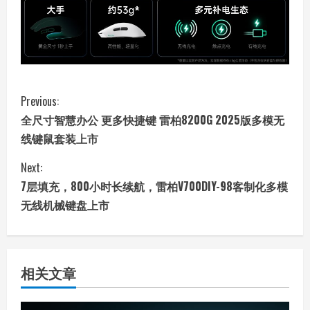
C
Previous:
全尺寸智慧办公 更多快捷键 雷柏8200G 2025版多模无
o
线键鼠套装上市
n
Next:
t
7层填充，800小时长续航，雷柏V700DIY-98客制化多模
无线机械键盘上市
i
n
相关文章
u
e