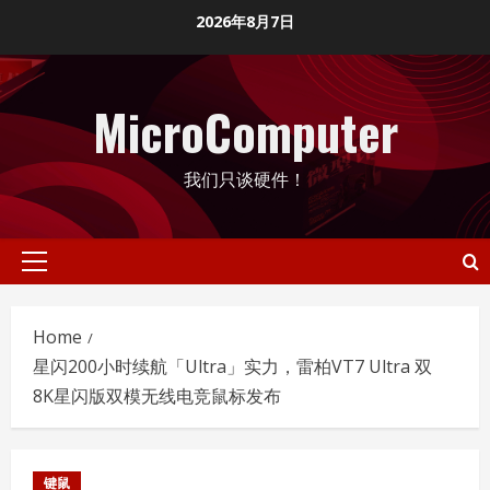
Skip
2026年8月7日
to
content
MicroComputer
我们只谈硬件！
Primary
Menu
Home
星闪200小时续航「Ultra」实力，雷柏VT7 Ultra 双
8K星闪版双模无线电竞鼠标发布
键鼠