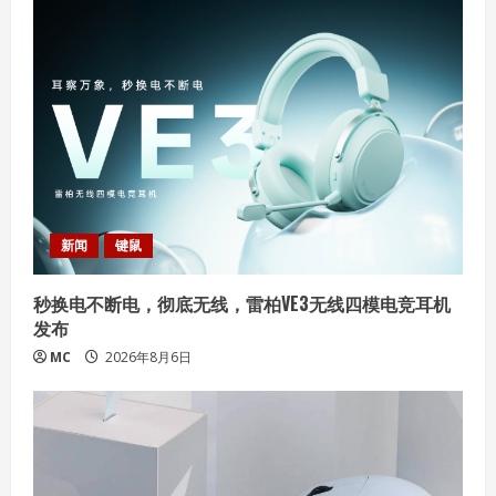
R
e
a
d
i
新闻
键鼠
n
秒换电不断电，彻底无线，雷柏VE3无线四模电竞耳机
g
发布
MC
2026年8月6日