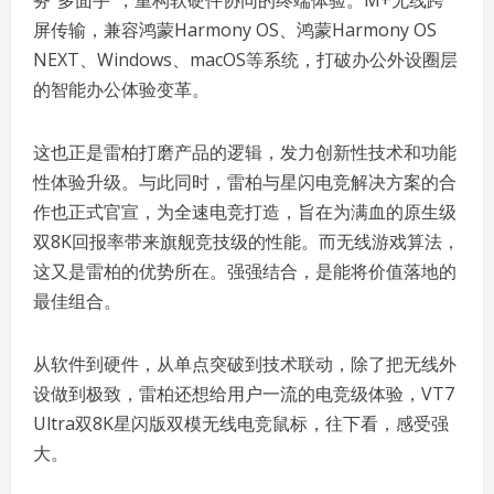
务“多面手”，重构软硬件协同的终端体验。M+无线跨
屏传输，兼容鸿蒙Harmony OS、鸿蒙Harmony OS
NEXT、Windows、macOS等系统，打破办公外设圈层
的智能办公体验变革。
这也正是雷柏打磨产品的逻辑，发力创新性技术和功能
性体验升级。与此同时，雷柏与星闪电竞解决方案的合
作也正式官宣，为全速电竞打造，旨在为满血的原生级
双8K回报率带来旗舰竞技级的性能。而无线游戏算法，
这又是雷柏的优势所在。强强结合，是能将价值落地的
最佳组合。
从软件到硬件，从单点突破到技术联动，除了把无线外
设做到极致，雷柏还想给用户一流的电竞级体验，VT7
Ultra双8K星闪版双模无线电竞鼠标，往下看，感受强
大。