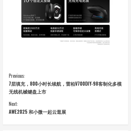
C
Previous:
7层填充，800小时长续航，雷柏V700DIY-98客制化多模
o
无线机械键盘上市
n
Next:
t
AWE2025 和小微一起云逛展
i