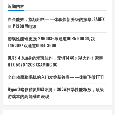
近期内容
白金能效，旗舰用料——体验焕新升级的振华LEADEX
Ⅲ P1300 W电源
游戏性能谁更强？9600X+单通道DDR5 6000对决
14600K+双通道DDR4 3600
DLSS 4.5加身的潮玩佳作，无惧1440p 3A大作！索泰
RTX 5070 12GB XGAMING OC
全自动黑胶唱机的入门发烧新答卷——体验飞傲TT11
HyperX暗影精灵MAX评测：300W狂暴性能释放，顶级
游戏本的高能满血表现