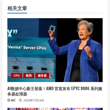
n
相关文章
u
e
R
e
a
d
i
CPU
新闻
服务器
n
AI数据中心新王登基！AMD 官宣发布 EPYC 9006 系列服
务器处理器
g
MC
2026年7月24日