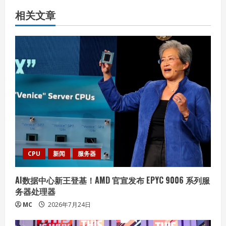
n
相关文章
u
e
R
e
a
d
i
CPU
新闻
服务器
n
AI数据中心新王登基！AMD 官宣发布 EPYC 9006 系列服
务器处理器
g
MC
2026年7月24日