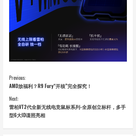
C
Previous:
AMD放福利？R9 Fury“开核”完全探究！
o
Next:
n
雷柏VT2代全新无线电竞鼠标系列-全原创立标杆，多手
t
型6大ID谍照亮相
i