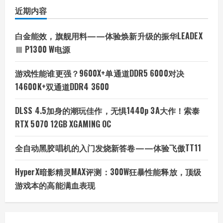
近期内容
白金能效，旗舰用料——体验焕新升级的振华LEADEX
Ⅲ P1300 W电源
游戏性能谁更强？9600X+单通道DDR5 6000对决
14600K+双通道DDR4 3600
DLSS 4.5加身的潮玩佳作，无惧1440p 3A大作！索泰
RTX 5070 12GB XGAMING OC
全自动黑胶唱机的入门发烧新答卷——体验飞傲TT11
HyperX暗影精灵MAX评测：300W狂暴性能释放，顶级
游戏本的高能满血表现