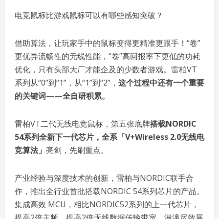
电竞鼠标比游戏鼠标可以有哪些感知突破？
借助算法，让玩家手中的鼠标变得更精准更跟手！“卷”
更优异流畅性的无线性能，“卷”高回报率下更低的功耗
优化，只有头部大厂才能企及的少数者游戏。雷柏VT
系列从“0”到“1”，从“1”到“2”，
这个过程中还有一个重要
的关键词——
全自研
积累
。
雷柏VT二代无线电竞鼠标，第五张底牌
搭载NORDIC
54系列全新下一代芯片，全系「V+Wireless 2.0无线电
竞算法」
亮剑，先刷重点。
产业经验与深度技术的创新，雷柏与NORDIC联手合
作，推出全行业首批搭载NORDIC 54系列芯片的产品。
集成高效 MCU，相比NORDIC52系列的上一代芯片，
提高2倍主频，提高2倍无线数据传输带宽，淋漓尽致展