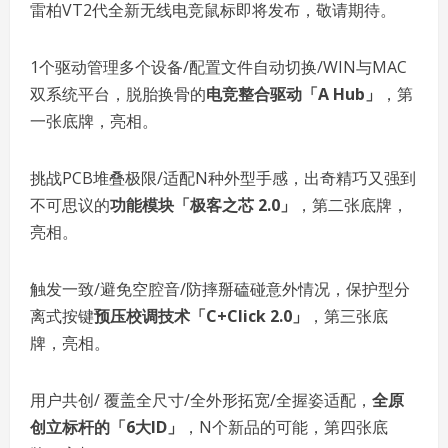
雷柏VT2代全新无线电竞鼠标即将发布，敬请期待。
1个驱动管理多个设备/配置文件自动切换/WIN与MAC
双系统平台，脱胎换骨的
电竞整合驱动「A Hub」
，第
一张底牌，亮相。
挑战PCB堆叠极限/适配N种外型手感，出奇精巧又强到
不可思议的
功能模块「极客之芯 2.0」
，第二张底牌，
亮相。
触发一致/避免空腔音/防摔掰磕碰意外情况，保护型分
离式按键
预压校调技术「C+Click 2.0」
，第三张底
牌，亮相。
用户共创/ 覆盖全尺寸/全外形拓宽/全握姿适配，
全原
创立标杆的「6大ID」
，N个新品的可能，第四张底